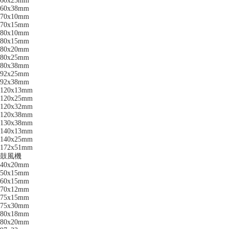
60x25mm
60x38mm
70x10mm
70x15mm
80x10mm
80x15mm
80x20mm
80x25mm
80x38mm
92x25mm
92x38mm
120x13mm
120x25mm
120x32mm
120x38mm
130x38mm
140x13mm
140x25mm
172x51mm
鼓風機
40x20mm
50x15mm
60x15mm
70x12mm
75x15mm
75x30mm
80x18mm
80x20mm