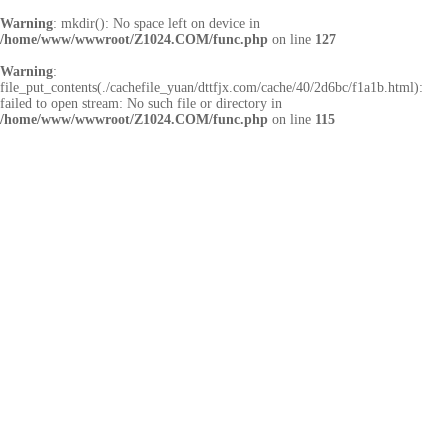
Warning
: mkdir(): No space left on device in
/home/www/wwwroot/Z1024.COM/func.php
on line
127
Warning
:
file_put_contents(./cachefile_yuan/dttfjx.com/cache/40/2d6bc/f1a1b.html):
failed to open stream: No such file or directory in
/home/www/wwwroot/Z1024.COM/func.php
on line
115